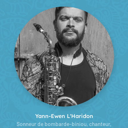
Yann-Ewen L'Haridon
Sonneur de bombarde-biniou, chanteur,