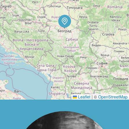
Leaflet
|
©
OpenStreetMap