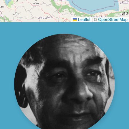
Leaflet
|
©
OpenStreetMap