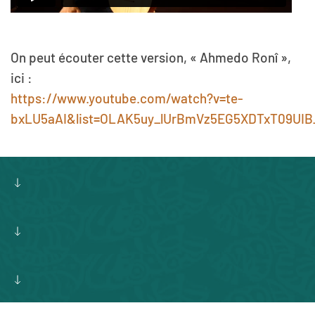
On peut écouter cette version, « Ahmedo Ronî »,
ici :
https://www.youtube.com/watch?v=te-
bxLU5aAI&list=OLAK5uy_lUrBmVz5EG5XDTxT09UIB