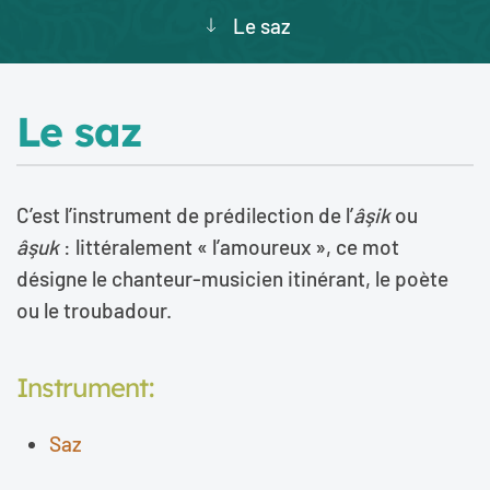
Le saz
Le saz
C’est l’instrument de prédilection de l’
â
ş
ik
ou
â
ş
uk
: littéralement « l’amoureux », ce mot
désigne le chanteur-musicien itinérant, le poète
ou le troubadour.
Instrument:
Saz