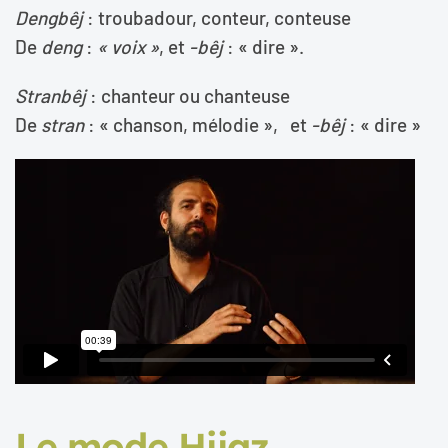
Dengbêj
: troubadour, conteur, conteuse
De
deng
:
« voix »
, et
-bêj
: « dire ».
Stranbêj
: chanteur ou chanteuse
De
stran
: « chanson, mélodie », et
-bêj
: « dire »
Le mode Hijaz