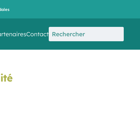
dales
rtenaires
Contact
ité