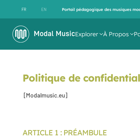
FR
EN
Portail pédagogique des musiques mo
Accéder au contenu principal
Explorer
À Propos
Pa
Politique de confidential
[Modalmusic.eu]
ARTICLE 1 : PRÉAMBULE